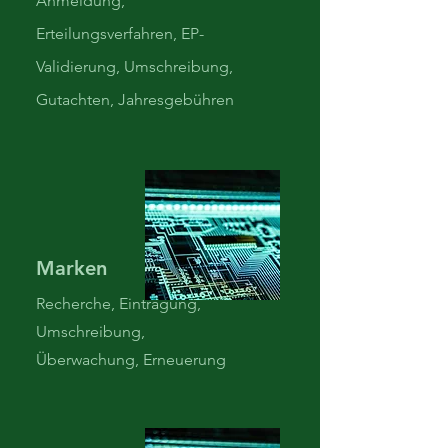
Anmeldung,
Erteilungsverfahren, EP-
Validierung, Umschreibung,
Gutachten, Jahresgebühren
Marken
Recherche, Eintragung,
Umschreibung,
Überwachung, Erneuerung