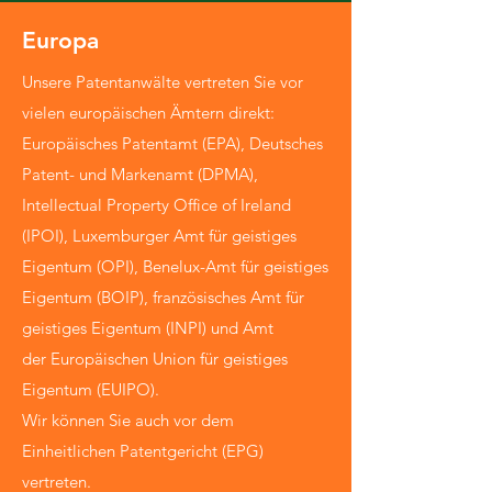
Europa
Unsere Patentanwälte vertreten Sie vor
vielen europäischen Ämtern direkt:
Europäisches Patentamt (EPA), Deutsches
Patent- und Markenamt (DPMA),
Intellectual Property Office of Ireland
(IPOI), Luxemburger Amt für geistiges
Eigentum (OPI), Benelux-Amt für geistiges
Eigentum (BOIP), französisches Amt für
geistiges Eigentum (INPI) und Amt
der
Europäischen
Union für geistiges
Eigentum (EUIPO).
Wir können Sie auch vor dem
Einheitlichen Patentgericht (EPG)
vertreten.