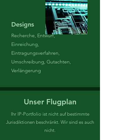
Designs
Recherche, Entwurf,
Einreichung,
Eintragungsverfahren,
Umschreibung, Gutachten,
Verlängerung
Unser Flugplan
Ihr IP-Portfolio ist nicht auf bestimmte
Jurisdiktionen beschränkt. Wir sind es auch
nicht.