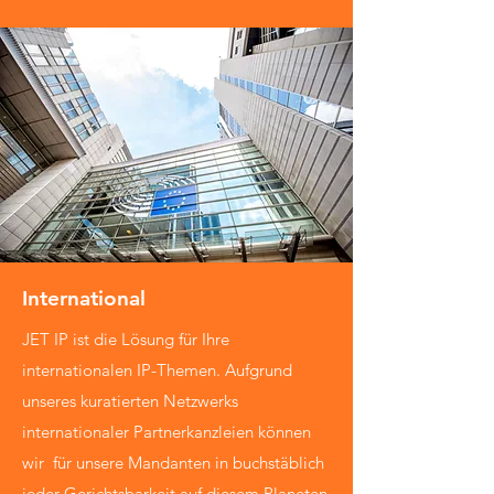
International
JET IP ist die Lösung für Ihre
internationalen IP-Themen. Aufgrund
unseres kuratierten Netzwerks
internationaler Partnerkanzleien können
wir für unsere Mandanten in buchstäblich
jeder Gerichtsbarkeit auf diesem Planeten