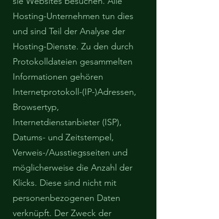
sie Websites besuchen. Alle
Hosting-Unternehmen tun dies
und sind Teil der Analyse der
Hosting-Dienste. Zu den durch
Protokolldateien gesammelten
Informationen gehören
Internetprotokoll-(IP-)Adressen,
Browsertyp,
Internetdienstanbieter (ISP),
Datums- und Zeitstempel,
Verweis-/Ausstiegsseiten und
möglicherweise die Anzahl der
Klicks. Diese sind nicht mit
personenbezogenen Daten
verknüpft. Der Zweck der