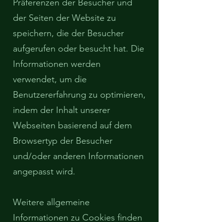
Präferenzen der Besucher und
der Seiten der Website zu
speichern, die der Besucher
aufgerufen oder besucht hat. Die
Informationen werden
verwendet, um die
Benutzererfahrung zu optimieren,
indem der Inhalt unserer
Webseiten basierend auf dem
Browsertyp der Besucher
und/oder anderen Informationen
angepasst wird.
Weitere allgemeine
Informationen zu Cookies finden