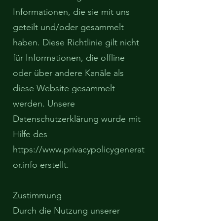
Informationen, die sie mit uns
geteilt und/oder gesammelt
haben. Diese Richtlinie gilt nicht
für Informationen, die offline
oder über andere Kanäle als
diese Website gesammelt
werden. Unsere
Datenschutzerklärung wurde mit
Hilfe des
https://www.privacypolicygenerat
or.info
erstellt.
Zustimmung
Durch die Nutzung unserer