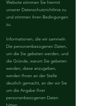
Website stimmen Sie hiermit
unserer Datenschutzrichtlinie zu
und stimmen ihren Bedingungen
zu.
Informationen, die wir sammeln
Die personenbezogenen Daten,
um die Sie gebeten werden, und
die Gründe, warum Sie gebeten
werden, diese anzugeben,
werden Ihnen an der Stelle
deutlich gemacht, an der wir Sie
um die Angabe Ihrer
personenbezogenen Daten
bitten.