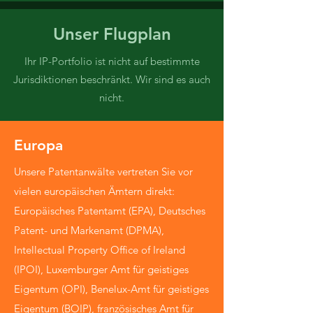
Unser Flugplan
Ihr IP-Portfolio ist nicht auf bestimmte
Jurisdiktionen beschränkt. Wir sind es auch
nicht.
Europa
Unsere Patentanwälte vertreten Sie vor
vielen europäischen Ämtern direkt:
Europäisches Patentamt (EPA), Deutsches
Patent- und Markenamt (DPMA),
Intellectual Property Office of Ireland
(IPOI), Luxemburger Amt für geistiges
Eigentum (OPI), Benelux-Amt für geistiges
Eigentum (BOIP), französisches Amt für